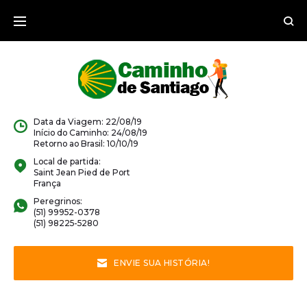
Ir
para
o
conteúdo
Data da Viagem: 22/08/19
Início do Caminho: 24/08/19
Retorno ao Brasil: 10/10/19
Local de partida:
Saint Jean Pied de Port
França
Peregrinos:
(51) 99952-0378
(51) 98225-5280
ENVIE SUA HISTÓRIA!