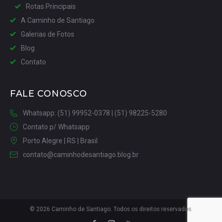
Rotas Principais
A Caminho de Santiago
Galerias de Fotos
Blog
Contato
FALE CONOSCO
Whatsapp: (51) 99952-0378 | (51) 98225-5280
Contato p/ Whatsapp
Porto Alegre | RS | Brasil
contato@caminhodesantiago.blog.br
© 2026 Caminho de Santiago. Todos os direitos reservados.