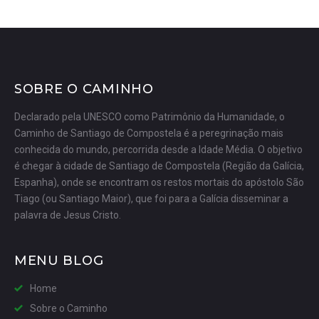
SOBRE O CAMINHO
Declarado pela UNESCO como Patrimônio da Humanidade, o
Caminho de Santiago de Compostela é a peregrinação mais
conhecida do mundo, percorrida desde a Idade Média. O objetivo
é chegar à cidade de Santiago de Compostela (Região da Galícia,
Espanha), onde se encontram os restos mortais do apóstolo São
Tiago (ou Santiago Maior), que foi para a Galícia disseminar a
palavra de Jesus Cristo.
MENU BLOG
Home
Sobre o Caminho