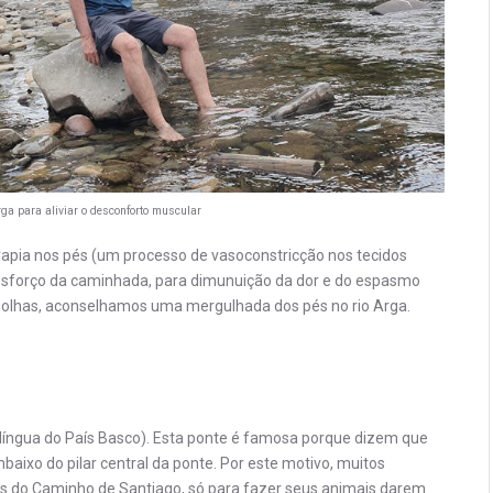
Arga para aliviar o desconforto muscular
rapia nos pés (um processo de vasoconstricção nos tecidos
 esforço da caminhada, para dimunuição da dor e do espasmo
olhas, aconselhamos uma mergulhada dos pés no rio Arga.
a língua do País Basco). Esta ponte é famosa porque dizem que
baixo do pilar central da ponte. Por este motivo, muitos
s do Caminho de Santiago, só para fazer seus animais darem