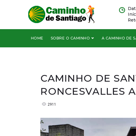
Ir
Dat
para
Iní
o
Ret
conteúdo
HOME
SOBRE O CAMINHO
A CAMINHO DE 
CAMINHO DE SANT
RONCESVALLES A
2911