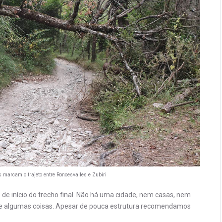
 marcam o trajeto entre Roncesvalles e Zubiri
de início do trecho final. Não há uma cidade, nem casas, nem
e algumas coisas. Apesar de pouca estrutura recomendamos