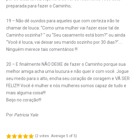
preparada para fazer o Caminho;
19 – Não dê ouvidos para aqueles que com certeza irão te
chamar de louca: “Como uma mulher vai fazer esse tal de
Caminho sozinha? ” ou “Seu casamento está bom?” ou ainda
“Você é louca, vai deixar seu marido sozinho por 30 dias?”….
Ninguém merece tais comentários !!!
20 – E finalmente NÃO DEIXE de fazer o Caminho porque sua
melhor amiga acha uma loucura e não quer ir com você. Jogue
seu medo para o alto, encha seu coração de coragem e VÁ SER
FELIZ!!! Você é mulher e nós mulheres somos capaz de tudo e
mais alguma coisa!!!
Beijo no coração!!!
Por
Patricia Yale
.
(
2 votes
. Average
5
of 5)