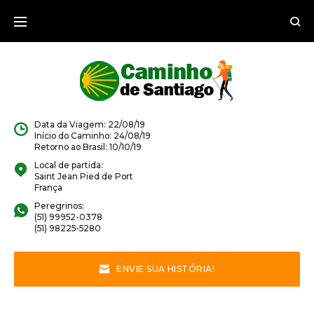
Ir
para
o
conteúdo
Data da Viagem: 22/08/19
Início do Caminho: 24/08/19
Retorno ao Brasil: 10/10/19
Local de partida:
Saint Jean Pied de Port
França
Peregrinos:
(51) 99952-0378
(51) 98225-5280
ENVIE SUA HISTÓRIA!