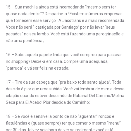
15 – Sua mochila ainda está incomodando “mesmo sem ter
quase nada dentro”? Despache-a ! Existem inúmeras empresas
que fornecem esse serviço . A Jacotrans é a mais recomendada.
Você não será ” castigada por Santiago” por não levar “seus
pecados” no seu lombo. Você está fazendo uma peregrinação e
não uma penitência ;
16 – Sabe aquela papete linda que você comprou para passear
no shopping? Deixe-a em casa. Compre uma adequada,
“parruda” e vá ser feliz na estrada;
17 – Tire da sua cabeça que “pra baixo todo santo ajuda”. Toda
descida é pior que uma subida. Você vai lembrar de mim e dessa
citação quando estiver descendo de Rabanal Del Camino/Molina
Seca para El Acebo! Pior descida do Caminho;
18 – Se você é sensível a ponto de não “aguentar” roncos e
flatulências e (quase sempre) ter que comer o mesmo “menu”
por 30 dias, talvez seja hora de ver se realmente você está