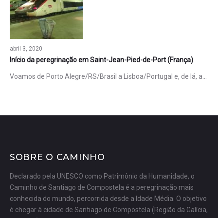
abril 3, 2020
Início da peregrinação em Saint-Jean-Pied-de-Port (França)
Voamos de Porto Alegre/RS/Brasil a Lisboa/Portugal e, de lá, a…
SOBRE O CAMINHO
Declarado pela UNESCO como Patrimônio da Humanidade, o
Caminho de Santiago de Compostela é a peregrinação mais
conhecida do mundo, percorrida desde a Idade Média. O objetivo
é chegar à cidade de Santiago de Compostela (Região da Galícia,