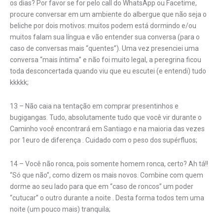
os dias? Por favor se for pelo call do WhatsApp ou Facetime,
procure conversar em um ambiente do albergue que não seja o
beliche por dois motivos: muitos podem está dormindo e/ou
muitos falam sua língua e vão entender sua conversa (para o
caso de conversas mais “quentes”). Uma vez presenciei uma
conversa “mais íntima” e não foi muito legal, a peregrina ficou
toda desconcertada quando viu que eu escutei (e entendi) tudo
kkkkk;
13 – Não caia na tentação em comprar presentinhos e
bugigangas. Tudo, absolutamente tudo que você vir durante o
Caminho você encontrará em Santiago e na maioria das vezes
por 1euro de diferença . Cuidado com o peso dos supérfluos;
14 – Você não ronca, pois somente homem ronca, certo? Ah tá!!
“Só que não”, como dizem os mais novos. Combine com quem
dorme ao seu lado para que em “caso de roncos” um poder
“cutucar” o outro durante a noite . Desta forma todos tem uma
noite (um pouco mais) tranquila;