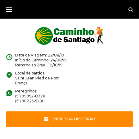
Ir
para
o
conteúdo
Data da Viagem: 22/08/19
Início do Caminho: 24/08/19
Retorno ao Brasil: 10/10/19
Local de partida:
Saint Jean Pied de Port
França
Peregrinos:
(51) 99952-0378
(51) 98225-5280
ENVIE SUA HISTÓRIA!