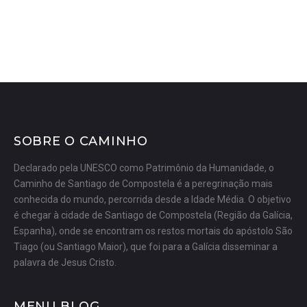
SOBRE O CAMINHO
Declarado pela UNESCO como Patrimônio da Humanidade, o
Caminho de Santiago de Compostela é a peregrinação mais
conhecida do mundo, percorrida desde a Idade Média. O objetivo
é chegar à cidade de Santiago de Compostela (Região da Galícia,
Espanha), onde se encontram os restos mortais do apóstolo São
Tiago (ou Santiago Maior), que foi para a Galícia disseminar a
palavra de Jesus Cristo.
MENU BLOG