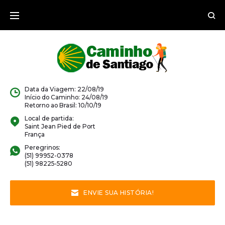
Ir
para
o
conteúdo
Data da Viagem: 22/08/19
Início do Caminho: 24/08/19
Retorno ao Brasil: 10/10/19
Local de partida:
Saint Jean Pied de Port
França
Peregrinos:
(51) 99952-0378
(51) 98225-5280
ENVIE SUA HISTÓRIA!