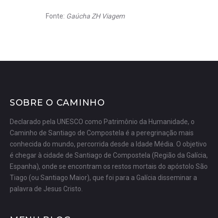
Fonte:
Gaúcha ZH Viagem
SOBRE O CAMINHO
Declarado pela UNESCO como Patrimônio da Humanidade, o
Caminho de Santiago de Compostela é a peregrinação mais
conhecida do mundo, percorrida desde a Idade Média. O objetivo
é chegar à cidade de Santiago de Compostela (Região da Galícia,
Espanha), onde se encontram os restos mortais do apóstolo São
Tiago (ou Santiago Maior), que foi para a Galícia disseminar a
palavra de Jesus Cristo.