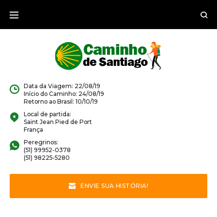
Ir
para
o
conteúdo
Data da Viagem: 22/08/19
Início do Caminho: 24/08/19
Retorno ao Brasil: 10/10/19
Local de partida:
Saint Jean Pied de Port
França
Peregrinos:
(51) 99952-0378
(51) 98225-5280
ENVIE SUA HISTÓRIA!