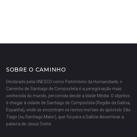
SOBRE
SOBRE O CAMINHO
Declarado pela UNESCO como Patrimônio da Humanidade, o
Caminho de Santiago de Compostela é a peregrinação mais
conhecida do mundo, percorrida desde a Idade Média. O objetivo
é chegar à cidade de Santiago de Compostela (Região da Galícia,
Espanha), onde se encontram os restos mortais do apóstolo São
Tiago (ou Santiago Maior), que foi para a Galícia disseminar a
palavra de Jesus Cristo.