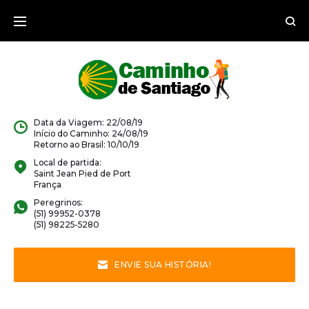
Ir
para
o
conteúdo
Data da Viagem: 22/08/19
Início do Caminho: 24/08/19
Retorno ao Brasil: 10/10/19
Local de partida:
Saint Jean Pied de Port
França
Peregrinos:
(51) 99952-0378
(51) 98225-5280
ENVIE SUA HISTÓRIA!