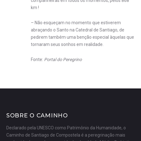
companheiras em todos os momentos, pelos 868
km !
– Não esqueçam no momento que estiverem
abraçando o Santo na Catedral de Santiago, de
pedirem também uma benção especial àquelas que
tornaram seus sonhos em realidade.
Fonte:
Portal do Peregrino
SOBRE O CAMINHO
Declarado pela UNESCO como Patrimônio da Humanidade, o
Caminho de Santiago de Compostela é a peregrinação mais