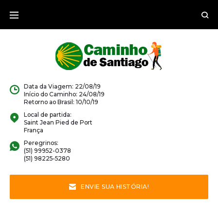
Ir
para
o
conteúdo
Data da Viagem: 22/08/19
Início do Caminho: 24/08/19
Retorno ao Brasil: 10/10/19
Local de partida:
Saint Jean Pied de Port
França
Peregrinos:
(51) 99952-0378
(51) 98225-5280
ENVIE SUA HISTÓRIA!